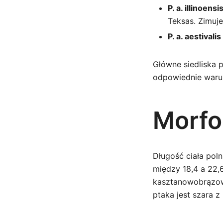
P. a. illinoensi
Teksas. Zimuj
P. a. aestivalis
Główne siedliska 
odpowiednie warun
Morfo
Długość ciała pol
między 18,4 a 22,
kasztanowobrązowy
ptaka jest szara 