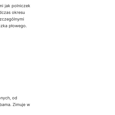
mi jak polniczek
podczas okresu
szczególnymi
czka płowego.
nych, od
abama. Zimuje w