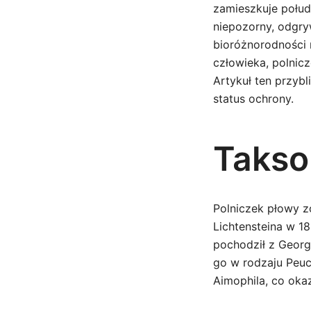
zamieszkuje połu
niepozorny, odgry
bioróżnorodności 
człowieka, polnicz
Artykuł ten przybl
status ochrony.
Takso
Polniczek płowy z
Lichtensteina w 18
pochodził z Georg
go w rodzaju Peuc
Aimophila, co okaz