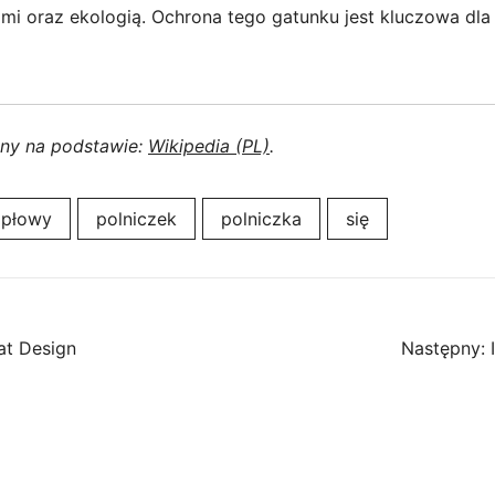
mi oraz ekologią. Ochrona tego gatunku jest kluczowa dl
ony na podstawie:
Wikipedia (PL)
.
płowy
polniczek
polniczka
się
at Design
Następny: