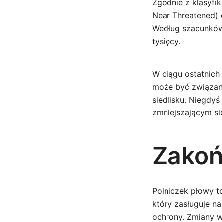
Zgodnie z klasyfi
Near Threatened) o
Według szacunków 
tysięcy.
W ciągu ostatnich
może być związan
siedlisku. Niegdyś
zmniejszającym si
Zakoń
Polniczek płowy t
który zasługuje n
ochrony. Zmiany w