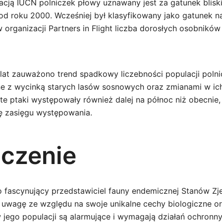
kacją IUCN polniczek płowy uznawany jest za gatunek blisk
d roku 2000. Wcześniej był klasyfikowany jako gatunek naj
organizacji Partners in Flight liczba dorosłych osobników
 lat zauważono trend spadkowy liczebności populacji poln
e z wycinką starych lasów sosnowych oraz zmianami w ic
 te ptaki występowały również dalej na północ niż obecnie,
ę zasięgu występowania.
czenie
o fascynujący przedstawiciel fauny endemicznej Stanów Z
a uwagę ze względu na swoje unikalne cechy biologiczne o
 jego populacji są alarmujące i wymagają działań ochronn