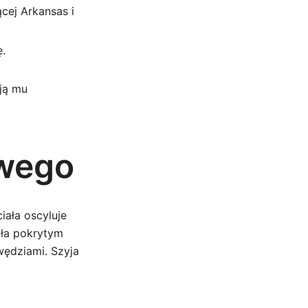
cej Arkansas i
ę.
ają mu
owego
iała oscyluje
ała pokrytym
ędziami. Szyja