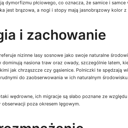
ją dymorfizmu płciowego, co oznacza, że samice i samce
a jest brązowa, a nogi i stopy mają jasnobrązowy kolor z
gia i zachowanie
referuje nizinne lasy sosnowe jako swoje naturalne środow
w dominują nasiona traw oraz owady, szczególnie latem, ki
imi jak chrząszcze czy gąsienice. Polniczki te spędzają w
e trudnymi do zaobserwowania w ich naturalnym środowisku
taki wędrowne, ich migracje są słabo poznane ze względu n
 w obserwacji poza okresem lęgowym.