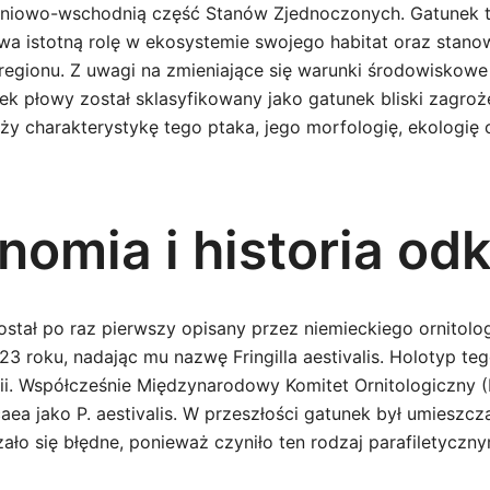
dniowo-wschodnią część Stanów Zjednoczonych. Gatunek 
wa istotną rolę w ekosystemie swojego habitat oraz stano
regionu. Z uwagi na zmieniające się warunki środowiskowe 
ek płowy został sklasyfikowany jako gatunek bliski zagroż
iży charakterystykę tego ptaka, jego morfologię, ekologię 
nomia i historia odk
ostał po raz pierwszy opisany przez niemieckiego ornitolo
23 roku, nadając mu nazwę Fringilla aestivalis. Holotyp te
ii. Współcześnie Międzynarodowy Komitet Ornitologiczny (I
aea jako P. aestivalis. W przeszłości gatunek był umieszcz
ało się błędne, ponieważ czyniło ten rodzaj parafiletyczny