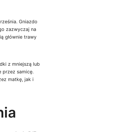
rześnia. Gniazdo
go zazwyczaj na
ią głównie trawy
dki z mniejszą lub
e przez samicę.
ez matkę, jak i
nia