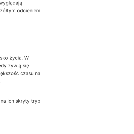
 wyglądają
 żółtym odcieniem.
isko życia. W
edy żywią się
iększość czasu na
.
a ich skryty tryb