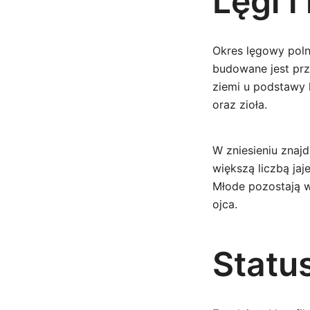
Lęgi 
Okres lęgowy poln
budowane jest pr
ziemi u podstawy 
oraz zioła.
W zniesieniu znajd
większą liczbą jaj
Młode pozostają w
ojca.
Statu