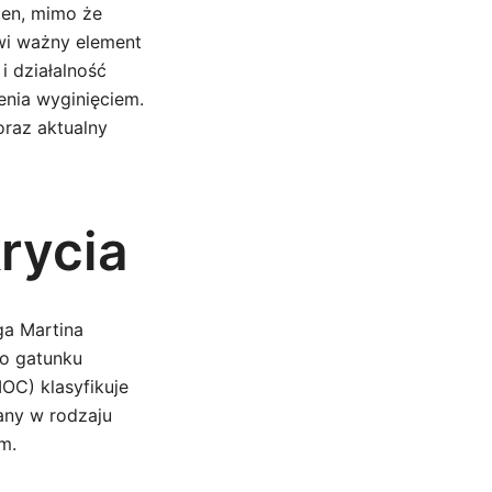
ten, mimo że
wi ważny element
i działalność
enia wyginięciem.
oraz aktualny
rycia
ga Martina
go gatunku
OC) klasyfikuje
any w rodzaju
m.