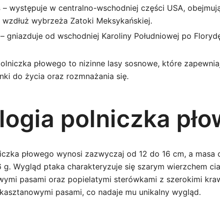
s
– występuje w centralno-wschodniej części USA, obejmują
e wzdłuż wybrzeża Zatoki Meksykańskiej.
– gniazduje od wschodniej Karoliny Południowej po Floryd
polniczka płowego to nizinne lasy sosnowe, które zapewni
ki do życia oraz rozmnażania się.
logia polniczka pł
niczka płowego wynosi zazwyczaj od 12 do 16 cm, a masa c
6 g. Wygląd ptaka charakteryzuje się szarym wierzchem ci
mi pasami oraz popielatymi sterówkami z szerokimi kraw
z kasztanowymi pasami, co nadaje mu unikalny wygląd.