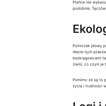
Ptańce nie wykazu
podobnie. Tęczówk
Ekolo
Polniczek płowy p
diecie tych ptakó
bezkręgowcami tak
ziemi, co czyni j
Pomimo że są to p
życia i trudności