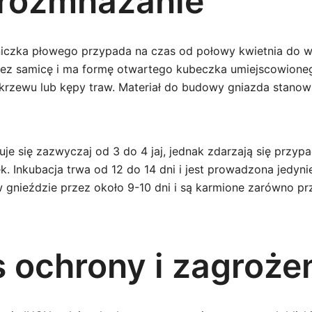
i rozmnażanie
iczka płowego przypada na czas od połowy kwietnia do w
zez samicę i ma formę otwartego kubeczka umiejscowione
krzewu lub kępy traw. Materiał do budowy gniazda stanow
uje się zazwyczaj od 3 do 4 jaj, jednak zdarzają się przypa
ek. Inkubacja trwa od 12 do 14 dni i jest prowadzona jedyni
 gnieździe przez około 9-10 dni i są karmione zarówno prz
s ochrony i zagroże