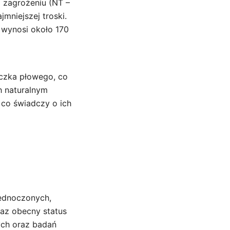
i zagrożeniu (NT –
mniejszej troski.
 wynosi około 170
iczka płowego, co
h naturalnym
 co świadczy o ich
jednoczonych,
raz obecny status
ych oraz badań