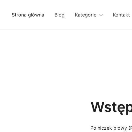
Przejdź
do
Strona główna
Blog
Kategorie
Kontakt
treści
Wstę
Polniczek płowy (P