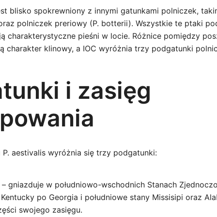
st blisko spokrewniony z innymi gatunkami polniczek, taki
) oraz polniczek preriowy (P. botterii). Wszystkie te ptaki 
 charakterystyczne pieśni w locie. Różnice pomiędzy po
 charakter klinowy, a IOC wyróżnia trzy podgatunki polni
tunki i zasięg
powania
. aestivalis wyróżnia się trzy podgatunki:
– gniazduje w południowo-wschodnich Stanach Zjednoczo
Kentucky po Georgia i południowe stany Missisipi oraz Al
zęści swojego zasięgu.