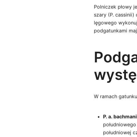
Polniczek płowy je
szary (P. cassinii
lęgowego wykonują
podgatunkami mają
Podga
wystę
W ramach gatunku P
P. a. bachmani
południowego 
południowej c