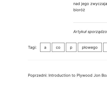
nad jego zwyczaja
bioróż
Artykuł sporządz
Tagi:
a
co
p
płowego
Nawigacja
Poprzedni:
Introduction to Plywood Jon Bo
wpisu