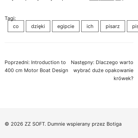
Tagi:
co
dzięki
egipcie
ich
pisarz
pi
Nawigacja
Poprzedni:
Introduction to
Następny:
Dlaczego warto
wpisu
400 cm Motor Boat Design
wybrać duże opakowanie
krówek?
© 2026 ZZ SOFT. Dumnie wspierany przez
Botiga