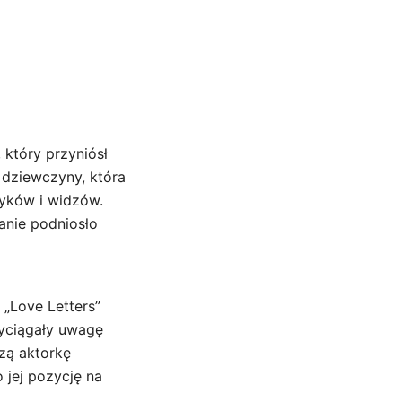
 który przyniósł
j dziewczyny, która
tyków i widzów.
anie podniosło
 „Love Letters”
rzyciągały uwagę
zą aktorkę
 jej pozycję na