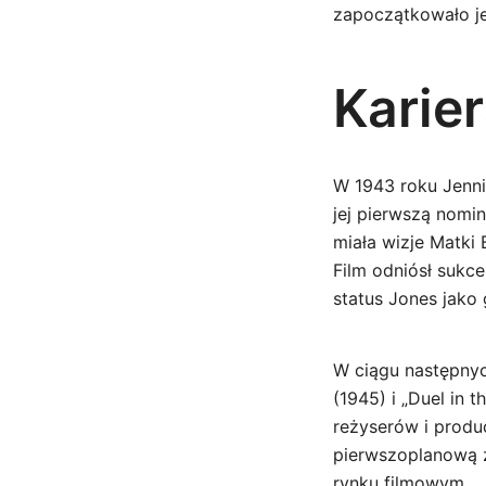
zapoczątkowało jej
Karie
W 1943 roku Jennif
jej pierwszą nomin
miała wizje Matki
Film odniósł sukc
status Jones jako
W ciągu następnych
(1945) i „Duel in 
reżyserów i produ
pierwszoplanową za
rynku filmowym.