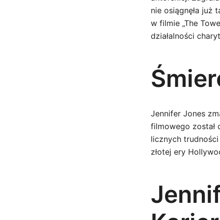
nie osiągnęła już 
w filmie „The Towe
działalności chary
Śmier
Jennifer Jones zma
filmowego został
licznych trudnośc
złotej ery Hollyw
Jennif