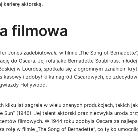
 karierę aktorską.
ra filmowa
er Jones zadebiutowała w filmie „The Song of Bernadette”,
ację do Oscara. Jej rola jako Bernadette Soubirous, młode
 Boskiej w Lourdes, spotkała się z ogromnym uznaniem kry
es kasowy i zdobył kilka nagród Oscarowych, co zdecydow
 gwiazdy Hollywood.
 kilku lat zagrała w wielu znanych produkcjach, takich jak
the Sun” (1946). Jej talent aktorski oraz niezwykła uroda p
centów filmowych. W 1944 roku zdobyła Oscara za najleps
 rolę w filmie „The Song of Bernadette”, co tylko umocniło