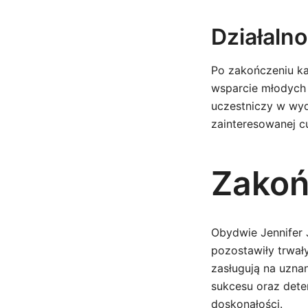
Działaln
Po zakończeniu ka
wsparcie młodych 
uczestniczy w wyd
zainteresowanej cu
Zakoń
Obydwie Jennifer 
pozostawiły trwały
zasługują na uznan
sukcesu oraz dete
doskonałości.