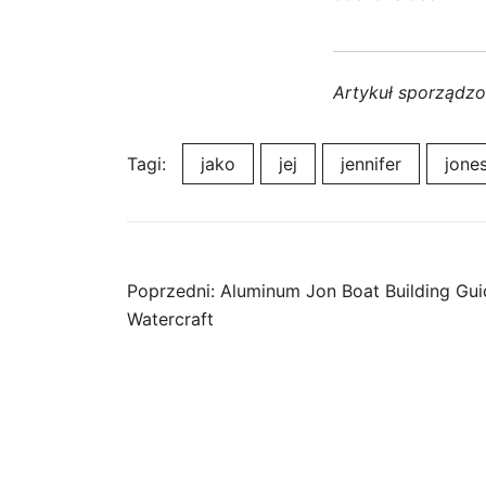
Artykuł sporządz
Tagi:
jako
jej
jennifer
jone
Nawigacja
Poprzedni:
Aluminum Jon Boat Building Guid
Watercraft
wpisu