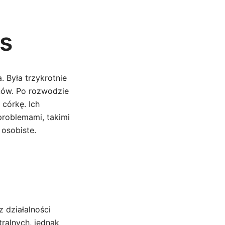
es
. Była trzykrotnie
nów. Po rozwodzie
córkę. Ich
problemami, takimi
 osobiste.
 działalności
tralnych, jednak