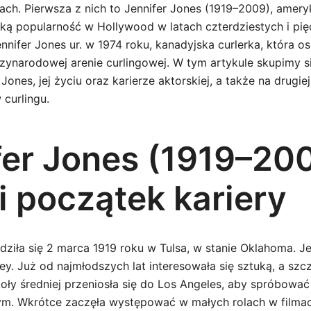
ach. Pierwsza z nich to Jennifer Jones (1919–2009), amery
lką popularność w Hollywood w latach czterdziestych i pię
nnifer Jones ur. w 1974 roku, kanadyjska curlerka, która os
ynarodowej arenie curlingowej. W tym artykule skupimy s
Jones, jej życiu oraz karierze aktorskiej, a także na drugiej
 curlingu.
fer Jones (1919–200
i początek kariery
dziła się 2 marca 1919 roku w Tulsa, w stanie Oklahoma. J
sley. Już od najmłodszych lat interesowała się sztuką, a szc
oły średniej przeniosła się do Los Angeles, aby spróbować
m. Wkrótce zaczęła występować w małych rolach w filmac