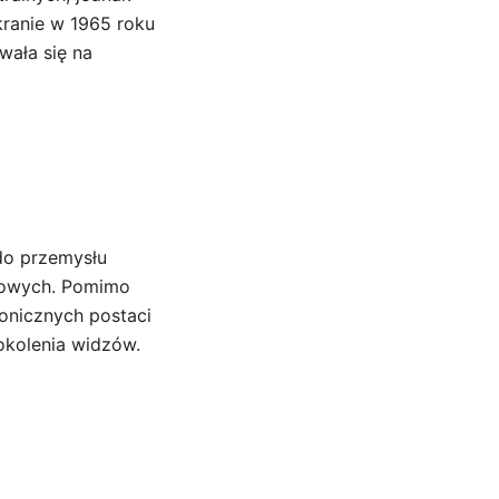
ekranie w 1965 roku
wała się na
 do przemysłu
lmowych. Pomimo
konicznych postaci
pokolenia widzów.