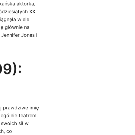
kańska aktorka,
ćdziesiątych XX
iągnęła wiele
ię głównie na
 Jennifer Jones i
9):
ej prawdziwe imię
zególnie teatrem.
 swoich sił w
h, co