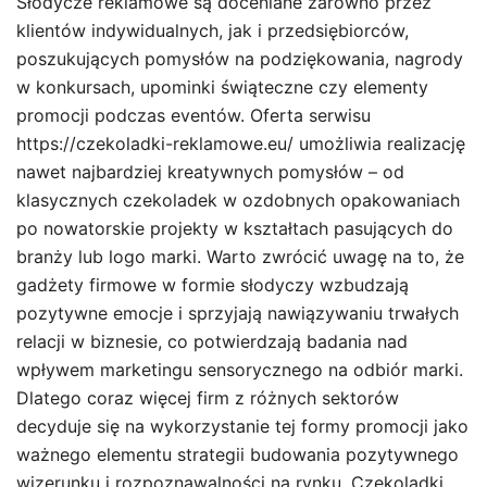
Słodycze reklamowe są doceniane zarówno przez
klientów indywidualnych, jak i przedsiębiorców,
poszukujących pomysłów na podziękowania, nagrody
w konkursach, upominki świąteczne czy elementy
promocji podczas eventów. Oferta serwisu
https://czekoladki-reklamowe.eu/ umożliwia realizację
nawet najbardziej kreatywnych pomysłów – od
klasycznych czekoladek w ozdobnych opakowaniach
po nowatorskie projekty w kształtach pasujących do
branży lub logo marki. Warto zwrócić uwagę na to, że
gadżety firmowe w formie słodyczy wzbudzają
pozytywne emocje i sprzyjają nawiązywaniu trwałych
relacji w biznesie, co potwierdzają badania nad
wpływem marketingu sensorycznego na odbiór marki.
Dlatego coraz więcej firm z różnych sektorów
decyduje się na wykorzystanie tej formy promocji jako
ważnego elementu strategii budowania pozytywnego
wizerunku i rozpoznawalności na rynku. Czekoladki