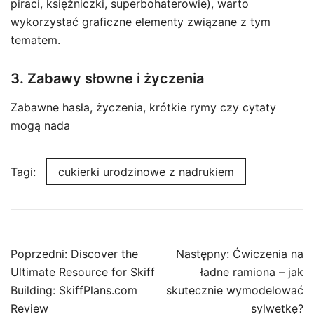
piraci, księżniczki, superbohaterowie), warto
wykorzystać graficzne elementy związane z tym
tematem.
3. Zabawy słowne i życzenia
Zabawne hasła, życzenia, krótkie rymy czy cytaty
mogą nada
Tagi:
cukierki urodzinowe z nadrukiem
Nawigacja
Poprzedni:
Discover the
Następny:
Ćwiczenia na
wpisu
Ultimate Resource for Skiff
ładne ramiona – jak
Building: SkiffPlans.com
skutecznie wymodelować
Review
sylwetkę?