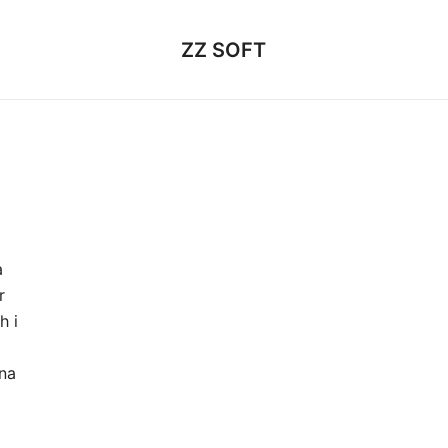
ZZ SOFT
a
r
h i
na