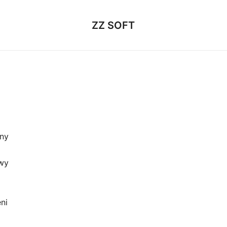
ZZ SOFT
any
wy
ni