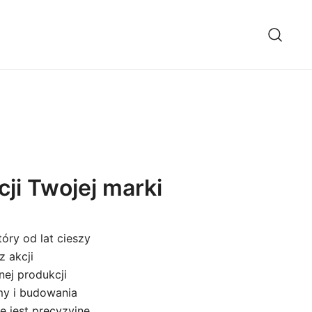
ji Twojej marki
óry od lat cieszy
z akcji
nej produkcji
my i budowania
 jest precyzyjne