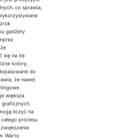
nych, co sprawia,
ć wykorzystywane
wzrok
ypu gadżety
imprez
kże
się na tle
óżne kolory,
e dopasowane do
rawia, że nawet
tingowe.
uje większa
 graficznych.
mogą liczyć na
 całego procesu
 zwiększenie
w. Warto