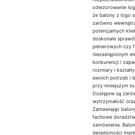
odwzorowanie logo
że balony z logo 
zarówno wewnątrz 
potencjalnych kli
doskonale sprawdz
plenerowych czy f
niezastąpionym el
konkurencji i zap
rozmiary i kształ
swoich potrzeb i 
przy mniejszym bu
Dostępne są zarów
wytrzymałość oraz
Zamawiając balony
fachowe doradztwo
zamówienia. Balon
świadomości mark