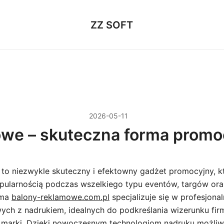
ZZ SOFT
2026-05-11
we – skuteczna forma promoc
to niezwykle skuteczny i efektowny gadżet promocyjny, kt
opularnością podczas wszelkiego typu eventów, targów ora
rma
balony-reklamowe.com.pl
specjalizuje się w profesjonal
ch z nadrukiem, idealnych do podkreślania wizerunku fir
marki. Dzięki nowoczesnym technologiom nadruku możliwe