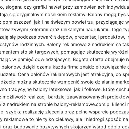
, sloganu czy grafiki nawet przy zamówieniach indywidual
stają się oryginalnym nośnikiem reklamy. Balony mogą by
pomieszczeń, jak i na świeżym powietrzu, przyciągając 
entów żywymi kolorami oraz unikalnymi nadrukami. Tego t
ają się podczas otwarć sklepów, prezentacji produktów, 
estynów rodzinnych. Balony reklamowe z nadrukiem są ta
ementem stoisk targowych, pomagając skutecznie wyróżnić 
adając w pamięć odwiedzających. Bogata oferta obejmuje r
ty balonów, dzięki czemu każda firma znajdzie rozwiązani
budżetu. Cena balonów reklamowych jest atrakcyjna, co sp
dżecie można skutecznie wzmocnić swoje działania marke
no tradycyjne balony lateksowe, jak i foliowe, które cech
 możliwość realizacji bardziej zaawansowanych projektów
 z nadrukiem na stronie balony-reklamowe.com.pl klienci 
, szybką realizację zlecenia oraz pełne wsparcie podczas
y reklamowe to nie tylko ciekawy, ale i niedrogi sposób na
i oraz budowanie pozytywnych skojarzeń wśród odbiorcó