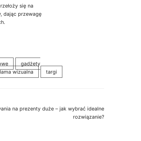
rzełoży się na
, dając przewagę
h.
mowe
gadżety
lama wizualna
targi
nia na prezenty duże – jak wybrać idealne
rozwiązanie?