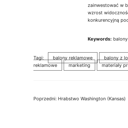
zainwestować w bal
wzrost widocznośc
konkurencyjną pod
Keywords:
balony 
Tagi:
balony reklamowe
balony z l
reklamowe
marketing
materiały p
Nawigacja
Poprzedni:
Hrabstwo Washington (Kansas)
wpisu