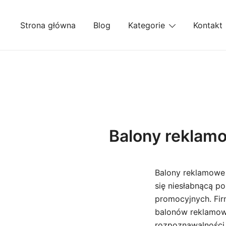
Przejdź
do
Strona główna
Blog
Kategorie
Kontakt
treści
Balony reklamo
Balony reklamowe 
się niesłabnącą p
promocyjnych. Fi
balonów reklamowy
rozpoznawalności 